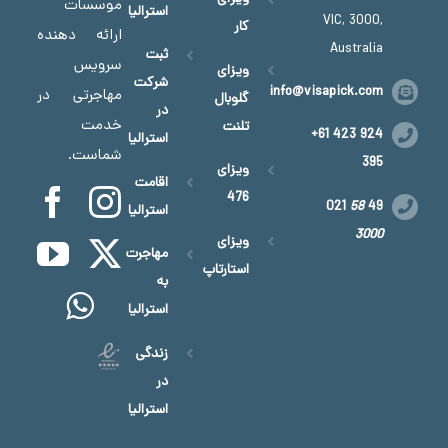
موسسات
استرالیا
VIC, 3000,
کار
ارائه‌ دهنده
Australia
ثبت
سرویس
ویزای
شرکت
info@visapick.com
مهاجرتی در
گلوبال
در
خدمت
تلنت
+61 423 924
استرالیا
شماست.
395
ویزای
اقامت
476
021
58
49
استرالیا
3000
ویزای
مهاجرت
استارتاپ
به
استرالیا
زندگی
در
استرالیا