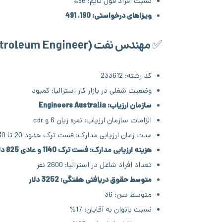
نسبت افراد فول تایم: 96%
ویزاهای درخواستی: 190، 491
✅ مهندس نفت (Petroleum Engineer)
کد رشته: 233612
وضعیت شغلی در بازار کار استرالیا: کمبود
سازمان ارزیاب: Engineers Australia
الزامات سازمان ارزیاب: نمره زبان 6 و cdr
مدت زمان ارزیابی مدارک: فست ترک حدود 20 تا 30 روز و عادی 4 ماه
هزینه ارزیابی مدارک: فست ترک 1140 و عادی 825 دلار
تعداد افراد شاغل در استرالیا: 2600 نفر
متوسط حقوق دریافتی هفتگی: 3252 دلار
متوسط سن: 36
نسبت بانوان به آقایان: 17%