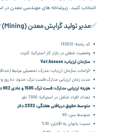
انتخاب کنید. زیرشاخه های مهندسی معدن در استر
✅مدیر تولید گرایش معدن Production Manager (Mining)
کد رشته: 133513
وضعیت شغلی در بازار کار استرالیا: کثرت
سازمان ارزیاب: Vet Assess
الزامات سازمان ارزیاب: مدرک تحصیلی مرتبط (حداقل
مدت زمان ارزیابی مدارک:فست ترک حدود ده روز و عادی
هزینه ارزیابی مدارک: فست ترک 1585 و عادی 962 دلار
تعداد افراد شاغل در استرالیا: 7300 نفر
متوسط حقوق دریافتی هفتگی: 2332 دلار
متوسط سن: 45
نسبت بانوان به آقایان: 10%