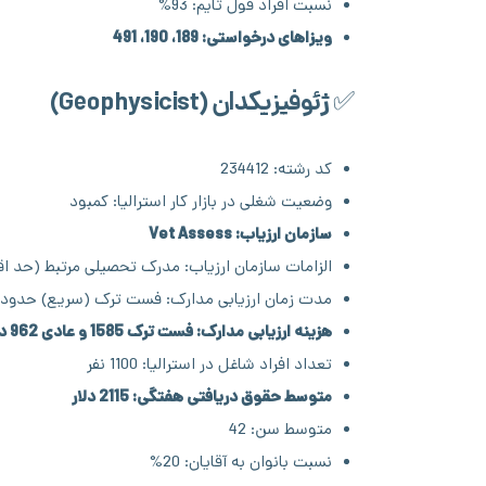
نسبت افراد فول تایم: 93%
ویزاهای درخواستی: 189، 190، 491
✅ ژئوفیزیکدان (Geophysicist)
کد رشته: 234412
وضعیت شغلی در بازار کار استرالیا: کمبود
سازمان ارزیاب: Vet Assess
الزامات سازمان ارزیاب: مدرک تحصیلی مرتبط (حد اق
مدت زمان ارزیابی مدارک: فست ترک (سریع) حدود ده رو
هزینه ارزیابی مدارک: فست ترک 1585 و عادی 962 دلار
تعداد افراد شاغل در استرالیا: 1100 نفر
متوسط حقوق دریافتی هفتگی: 2115 دلار
متوسط سن: 42
نسبت بانوان به آقایان: 20%