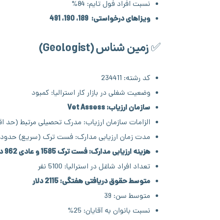
نسبت افراد فول تایم: 84%
ویزاهای درخواستی: 189، 190، 491
✅ زمین شناس (Geologist)
کد رشته: 234411
وضعیت شغلی در بازار کار استرالیا: کمبود
سازمان ارزیاب: Vet Assess
الزامات سازمان ارزیاب: مدرک تحصیلی مرتبط (حد اق
مدت زمان ارزیابی مدارک: فست ترک (سریع) حدود ده رو
هزینه ارزیابی مدارک: فست ترک 1585 و عادی 962 دلار
تعداد افراد شاغل در استرالیا: 5100 نفر
متوسط حقوق دریافتی هفتگی: 2115 دلار
متوسط سن: 39
نسبت بانوان به آقایان: 25%